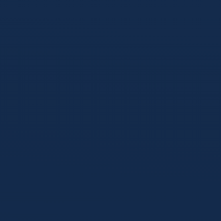
2026-07-29
越南PUBG黄金一代强势回归：The Vicious Esports
斩获EWC 2026亚军
在巴黎举行的电竞世界杯2026 PUBG赛场上，The Vicious
Esports从首日第15名绝地反击，凭借决胜局吃鸡锁定亚军，为
越南PUBG写下令人振奋的一页。