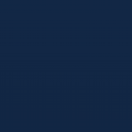
Dota 2 迎来 7.41d 版本更新，针对中立物品及英雄属性进行了
深度调整。无论是职业战队还是路人玩家，读懂这次更新都将
是提升胜率的关键。
为什么选择 S16比赛？
作为深耕电竞领域的专业团队，我们深知一场精彩的比赛对玩
家意味着什么。我们不仅提供直播入口，更致力于构建一个完
整的英雄联盟赛事生态内容库。从赛前的战队数据对比、选手
英雄池分析，到赛中的实时胜率曲线，再到赛后的高光时刻剪
辑与职业教练级别的战术复盘。
我们与多项数据供应商合作，确保你获取的信息准确、及时、
专业。无论你是想要学习技术的排位冲分玩家，还是热衷于赛
事文化的死忠粉丝，这里都能满足你对 S16 赛事的所有期
待。
了解平台实力