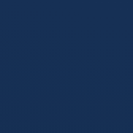
观赛不再只看人头数。侧边栏实时同步双方经济差、视野得
分、龙区控制率及装备成型时间线。用专业分析师的视角，看
透BP博弈与战术执行。
全天候战报与深度复盘
比赛结束只是讨论的开始。赛后一小时内产出详尽战报，配合
动图与数据图表，深度解析关键团战的胜负手，助你快速掌握
S16赛事风向。