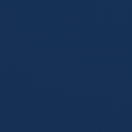
盘。在这里，不错过任何一次改变战局的闪现。
进入 S16 直播间
浏览最新战报
重新定义电竞观赛体验
不仅仅是画面的传递，更是数据的解构。我们依托先进的推流
技术与实时数据接口，将 S16英雄联盟赛事 的每一个细节毫
无保留地呈现给中国大陆的电竞热爱者。
4K超清与多视角导播
告别模糊与卡顿。提供最高4K分辨率的中文解说流，并开放
上路、中路、打野专属视角。自由切换，紧盯你最关注的对线
细节与游走路线。
毫秒级实时数据面板