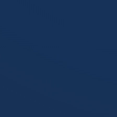
S16 全球总决赛 现已开赛
见证巅峰对决
锁定每一帧神级操作
专为硬核玩家打造的 S16英雄联盟赛事 观赛枢纽。提供超清
无延迟中文直播、多视角导播切换、以及深度的赛后数据复